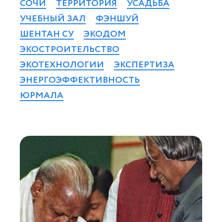
СОЧИ
ТЕРРИТОРИЯ
УСАДЬБА
УЧЕБНЫЙ ЗАЛ
ФЭНШУЙ
ШЕНТАН СУ
ЭКОДОМ
ЭКОСТРОИТЕЛЬСТВО
ЭКОТЕХНОЛОГИИ
ЭКСПЕРТИЗА
ЭНЕРГОЭФФЕКТИВНОСТЬ
ЮРМАЛА