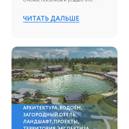
отелей, поселков и усадеб это ...
ЧИТАТЬ ДАЛЬШЕ
АРХИТЕКТУРА
,
ВОДОЁМ
,
ЗАГОРОДНЫЙ ОТЕЛЬ
,
ЛАНДШАФТ
,
ПРОЕКТЫ
,
ТЕРРИТОРИЯ
,
ЭКСПЕРТИЗА