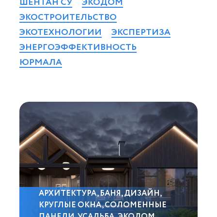
ШЕНТАН СУ
ЭКОДОМ
ЭКОСТРОИТЕЛЬСТВО
ЭКОТЕХНОЛОГИИ
ЭКСПЕРТИЗА
ЭНЕРГОЭФФЕКТИВНОСТЬ
ЮРМАЛА
АРХИТЕКТУРА
,
БАНЯ
,
ДИЗАЙН
,
КРУГЛЫЕ ОКНА
,
СОЛОМЕННЫЕ
ПАНЕЛИ
,
УСАДЬБА
,
ЭКОДОМ
,