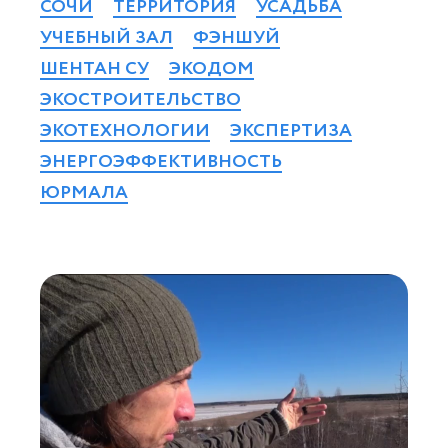
СОЧИ
ТЕРРИТОРИЯ
УСАДЬБА
УЧЕБНЫЙ ЗАЛ
ФЭНШУЙ
ШЕНТАН СУ
ЭКОДОМ
ЭКОСТРОИТЕЛЬСТВО
ЭКОТЕХНОЛОГИИ
ЭКСПЕРТИЗА
ЭНЕРГОЭФФЕКТИВНОСТЬ
ЮРМАЛА