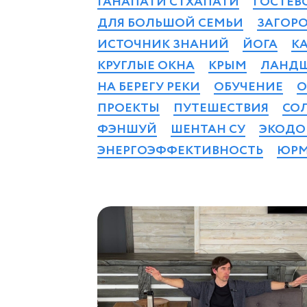
ГАНАПАТИ СТХАПАТИ
ГОСТЕВ
ДЛЯ БОЛЬШОЙ СЕМЬИ
ЗАГОР
ИСТОЧНИК ЗНАНИЙ
ЙОГА
К
КРУГЛЫЕ ОКНА
КРЫМ
ЛАНД
НА БЕРЕГУ РЕКИ
ОБУЧЕНИЕ
О
ПРОЕКТЫ
ПУТЕШЕСТВИЯ
СО
ФЭНШУЙ
ШЕНТАН СУ
ЭКОД
ЭНЕРГОЭФФЕКТИВНОСТЬ
ЮРМ