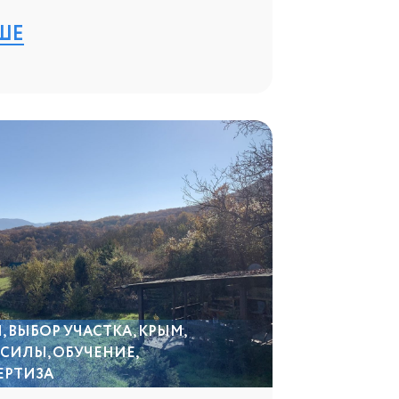
ШЕ
И
,
ВЫБОР УЧАСТКА
,
КРЫМ
,
 СИЛЫ
,
ОБУЧЕНИЕ
,
ЕРТИЗА