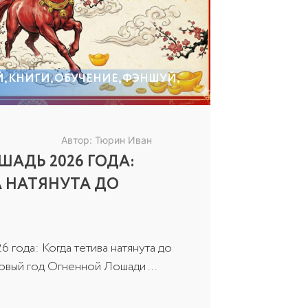
Й
,
КНИГИ
,
ОБУЧЕНИЕ
,
ФЭНШУЙ
,
Автор: Тюрин Иван
АДЬ 2026 ГОДА:
А НАТЯНУТА ДО
 года: Когда тетива натянута до
вый год Огненной Лошади ...