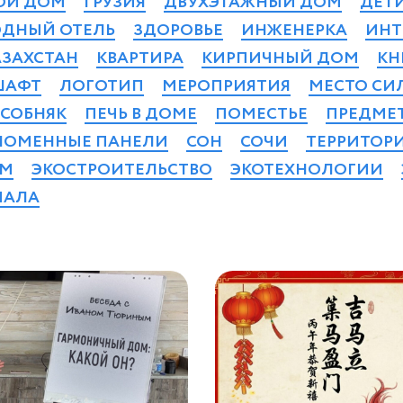
ОЙ ДОМ
ГРУЗИЯ
ДВУХЭТАЖНЫЙ ДОМ
ДЕТ
ОДНЫЙ ОТЕЛЬ
ЗДОРОВЬЕ
ИНЖЕНЕРКА
ИНТ
АЗАХСТАН
КВАРТИРА
КИРПИЧНЫЙ ДОМ
КН
ШАФТ
ЛОГОТИП
МЕРОПРИЯТИЯ
МЕСТО СИ
СОБНЯК
ПЕЧЬ В ДОМЕ
ПОМЕСТЬЕ
ПРЕДМЕ
ЛОМЕННЫЕ ПАНЕЛИ
СОН
СОЧИ
ТЕРРИТОР
ОМ
ЭКОСТРОИТЕЛЬСТВО
ЭКОТЕХНОЛОГИИ
АЛА