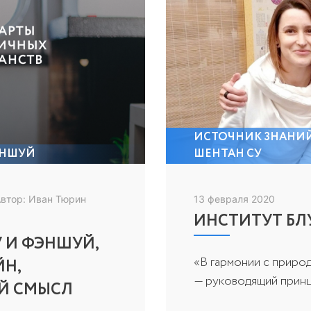
ИСТОЧНИК ЗНАНИ
НШУЙ
ШЕНТАН СУ
втор: Иван Тюрин
13 февраля 2020
ИНСТИТУТ БЛ
 И ФЭНШУЙ,
«В гармонии с природ
ЙН,
— руководящий принци
Й СМЫСЛ