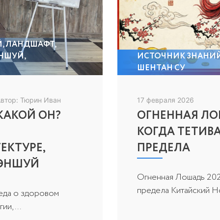
Й
,
ЛАНДШАФТ
,
НШУЙ
,
ИСТОЧНИК ЗНАНИ
ШЕНТАН СУ
втор: Тюрин Иван
17 февраля 2026
КАКОЙ ОН?
ОГНЕННАЯ ЛОШ
КОГДА ТЕТИВ
ЕКТУРЕ,
ПРЕДЕЛА
ФЭНШУЙ
Огненная Лошадь 2026
предела Китайский Но
седа о здоровом
и, ...