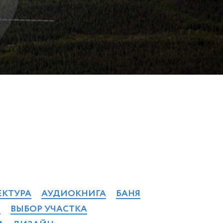
ЕКТУРА
АУДИОКНИГА
БАНЯ
М
ВЫБОР УЧАСТКА